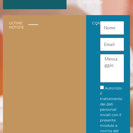
STATUTARI
ULTIME
CONTATTACI
Nome
NOTIZIE
Email
Messaggio
Privacy
Autorizzo
il
trattamento
dei dati
personali
inviati con il
presente
modulo a
norma del