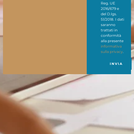
Reg. UE
2016/679 e
del D.lgs.
51/2018. I dati
saranno
trattati in
conformità
alla presente
informativa
sulla privacy
.
INVIA