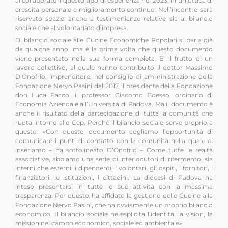
ai collaboratori questo tipo di esperienza nel 2023, in un’ottica di
crescita personale e miglioramento continuo. Nell’incontro sarà
riservato spazio anche a testimonianze relative sia al bilancio
sociale che al volontariato d’impresa.
Di bilancio sociale alle Cucine Economiche Popolari si parla già
da qualche anno, ma è la prima volta che questo documento
viene presentato nella sua forma completa. E’ il frutto di un
lavoro collettivo, al quale hanno contribuito il dottor Massimo
D’Onofrio, imprenditore, nel consiglio di amministrazione della
Fondazione Nervo Pasini dal 2017, il presidente della Fondazione
don Luca Facco, il professor Giacomo Boesso, ordinario di
Economia Aziendale all’Università di Padova. Ma il documento è
anche il risultato della partecipazione di tutta la comunità che
ruota intorno alle Cep. Perché il bilancio sociale serve proprio a
questo. «Con questo documento cogliamo l’opportunità di
comunicare i punti di contatto con la comunità nella quale ci
inseriamo – ha sottolineato D’Onofrio – Come tutte le realtà
associative, abbiamo una serie di interlocutori di rifermento, sia
interni che esterni: i dipendenti, i volontari, gli ospiti, i fornitori, i
finanziatori, le istituzioni, i cittadini. La diocesi di Padova ha
inteso presentarsi in tutte le sue attività con la massima
trasparenza. Per questo ha affidato la gestione delle Cucine alla
Fondazione Nervo Pasini, che ha ovviamente un proprio bilancio
economico. Il bilancio sociale ne esplicita l’identità, la vision, la
mission nel campo economico, sociale ed ambientale».