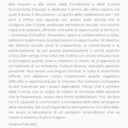
Alla mission e alla vision della Fondazione e delle Cucine
Economiche Popolari è dedicato il primo dei sette capitoli nei
quali è diviso il documento. Lo spirito delle celebrazioni per i 140
anni è offrire uno sguardo più ampio sulle attività che si
svolgono alle Cucine, analizzate nel bilancio sociale. «Un occhio
capace di spaziare, offrendo una serie di opportunità al territorio
– sintetizza D’Onofrio –Essendoci aperti a collaborazioni e visite,
abbiamo trasformato le sollecitazioni in opportunità. Gli obiettivi
del bilancio sociale sono la trasparenza, la condivisione e la
partecipazione. Se poi questa partecipazione ci porta qualche
critica, ben venga. Una volta che si attiva un circolo virtuoso non
si immagina quante cose si mettono in modo, se si apprezza la
complessità di un ambiente. Culture diverse, abitudini, percorsi
personali. Non esiste una lingua comune. A volte è veramente
difficile, ma abbiamo voluto trasformare questa oggettiva
difficoltà in opportunità per le imprese che volessero sviluppare
le
skill
trasversali per i propri dipendenti. Penso che il cantiere
delle Cucine, con la voglia di vedere la ricchezza delle persone
che le frequentano, possa dare tante soddisfazioni. Poi, da fare
ce n’è. Quando si cominciano a sviluppare delle idee, emergono
altre necessità, alle quali rispondono altre persone con altre idee.
Ho avuto la sensazione di un sostegno straordinario che va
messo a sistema, di più e meglio».
Madina Fabretto