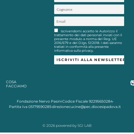
Iscrivendomi accetto le Autorizzo il
trattamento dei dati personali inviati con il
presente modulo a norma del Reg. UE
2016/679 e del D.lgs. 51/2018. I dati saranno
trattati in conformità alla presente
informativa sulla privacy.
COSA
FACCIAMO
Fondazione Nervo Pasini
Codice Fiscale 92295650284
Partita Iva 05179590285
direzionecucine@pec.diocesipadova.it
© 2026 powered by SGI LAB