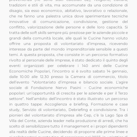
tradizioni e stili di vita, ma accomunate da una condizione di
disagio, sia esso economico, abitativo, lavorativo o relazionale,
che ne fanno una palestra unica dove sperimentare tecniche
innovative di comunicazione, condivisione, gestione del
conflitto, valorizzazione delle persone e delle loro capacità. Si
tratta delle
soft skills
sempre più preziose per le aziende piccole e
grandi della comunità locale, alle quali le Cucine hanno voluto
offrire una proposta di volontariato d’impresa, ricevendo
interesse da parte del mondo imprenditoriale sensibile a questi
temi. A questa proposta, che consiste in un percorso formativo
rivolto al personale delle imprese, è stato dedicato il quinto degli
eventi organizzati per celebrare i 140 anni delle Cucine
Economiche Popolari, l’incontro si è svolto sabato 14 gennaio,
dalle 10.00 alle 12.30 presso la Camera di commercio, titolo
dell’evento “Volontariato d’impresa e bilancio sociale. L’agire
sociale di Fondazione Nervo Pasini – Cucine economiche
popolari: un’opportunità di crescita per le aziende e per il Terzo
settore”. Nell’ambito dell’incontro è stato illustrato un percorso
in quattro tappe: Accoglienza e briefing, Formazione e case
study, Servizio di volontariato, Debriefing e condivisione. Tra i
pionieri del volontariato d’impresa alle Cep, c’è la Lago Spa di
Villa del Conte, azienda leader nella produzione di arredi, che ha
scelto di sensibilizzare tutto il management e i propri dipendenti
alla realtà delle Cucine, decidendo di proporre alle prime linee e