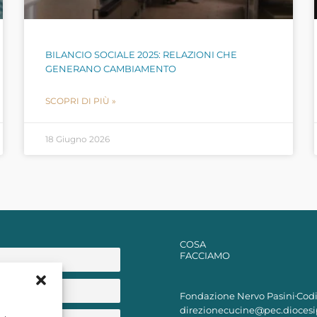
BILANCIO SOCIALE 2025: RELAZIONI CHE
GENERANO CAMBIAMENTO
SCOPRI DI PIÙ »
18 Giugno 2026
COSA
FACCIAMO
Fondazione Nervo Pasini
Codi
direzionecucine@pec.diocesi