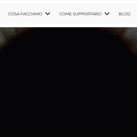
COSA FACCIAMO
COME SUPPORTARCI
BLOG
TI PUBBLICI
I FISCALI
DOCUMENTI