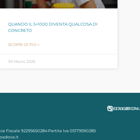
QUANDO IL 5×1000 DIVENTA QUALCOSA DI
CONCRETO
SCOPRI DI PIÙ »
30 Marzo 2026
SERVIZI
COLLABORA
EDUCATION
ce Fiscale 92295650284
Partita Iva 05179590285
padova.it