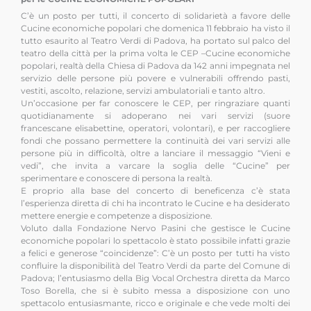
C’è un posto per tutti, il concerto di solidarietà a favore delle
Cucine economiche popolari che domenica 11 febbraio ha visto il
tutto esaurito al Teatro Verdi di Padova, ha portato sul palco del
teatro della città per la prima volta le CEP –Cucine economiche
popolari, realtà della Chiesa di Padova da 142 anni impegnata nel
servizio delle persone più povere e vulnerabili offrendo pasti,
vestiti, ascolto, relazione, servizi ambulatoriali e tanto altro.
Un’occasione per far conoscere le CEP, per ringraziare quanti
quotidianamente si adoperano nei vari servizi (suore
francescane elisabettine, operatori, volontari), e per raccogliere
fondi che possano permettere la continuità dei vari servizi alle
persone più in difficoltà, oltre a lanciare il messaggio “Vieni e
vedi”, che invita a varcare la soglia delle “Cucine” per
sperimentare e conoscere di persona la realtà.
E proprio alla base del concerto di beneficenza c’è stata
l’esperienza diretta di chi ha incontrato le Cucine e ha desiderato
mettere energie e competenze a disposizione.
Voluto dalla Fondazione Nervo Pasini che gestisce le Cucine
economiche popolari lo spettacolo è stato possibile infatti grazie
a felici e generose “coincidenze”: C’è un posto per tutti ha visto
confluire la disponibilità del Teatro Verdi da parte del Comune di
Padova; l’entusiasmo della Big Vocal Orchestra diretta da Marco
Toso Borella, che si è subito messa a disposizione con uno
spettacolo entusiasmante, ricco e originale e che vede molti dei