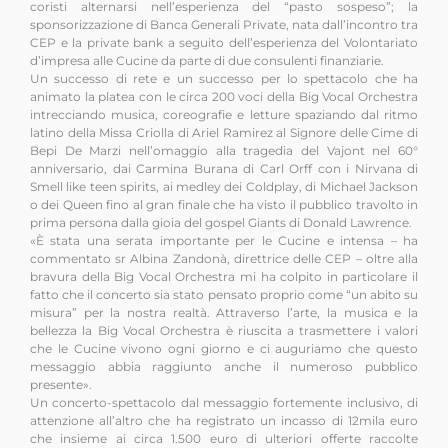
coristi alternarsi nell’esperienza del “pasto sospeso”; la
sponsorizzazione di Banca Generali Private, nata dall’incontro tra
CEP e la private bank a seguito dell’esperienza del Volontariato
d’impresa alle Cucine da parte di due consulenti finanziarie.
Un successo di rete e un successo per lo spettacolo che ha
animato la platea con le circa 200 voci della Big Vocal Orchestra
intrecciando musica, coreografie e letture spaziando dal ritmo
latino della Missa Criolla di Ariel Ramirez al Signore delle Cime di
Bepi De Marzi nell’omaggio alla tragedia del Vajont nel 60°
anniversario, dai Carmina Burana di Carl Orff con i Nirvana di
Smell like teen spirits, ai medley dei Coldplay, di Michael Jackson
o dei Queen fino al gran finale che ha visto il pubblico travolto in
prima persona dalla gioia del gospel Giants di Donald Lawrence.
«È stata una serata importante per le Cucine e intensa – ha
commentato sr Albina Zandonà, direttrice delle CEP – oltre alla
bravura della Big Vocal Orchestra mi ha colpito in particolare il
fatto che il concerto sia stato pensato proprio come “un abito su
misura” per la nostra realtà. Attraverso l’arte, la musica e la
bellezza la Big Vocal Orchestra è riuscita a trasmettere i valori
che le Cucine vivono ogni giorno e ci auguriamo che questo
messaggio abbia raggiunto anche il numeroso pubblico
presente».
Un concerto-spettacolo dal messaggio fortemente inclusivo, di
attenzione all’altro che ha registrato un incasso di 12mila euro
che insieme ai circa 1.500 euro di ulteriori offerte raccolte