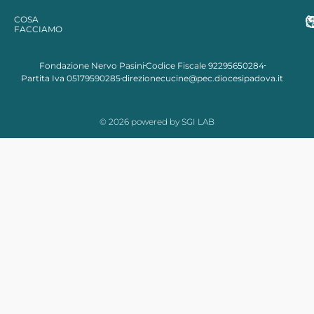
COSA
FACCIAMO
Fondazione Nervo Pasini
Codice Fiscale 92295650284
Partita Iva 05179590285
direzionecucine@pec.diocesipadova.it
© 2026 powered by SGI LAB