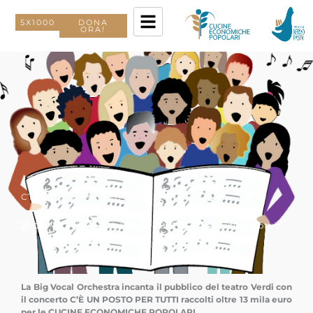
Vai
al
5X1000
DONA
ORA!
contenuto
C’È UN POSTO PER TUTTI
CEP
Febbraio 28, 2024
09:32
Eventi
,
Ultime Notizie
La Big Vocal Orchestra incanta il pubblico del teatro Verdi con
il concerto C’È UN POSTO PER TUTTI raccolti oltre 13 mila euro
per le CUCINE ECONOMICHE POPOLARI