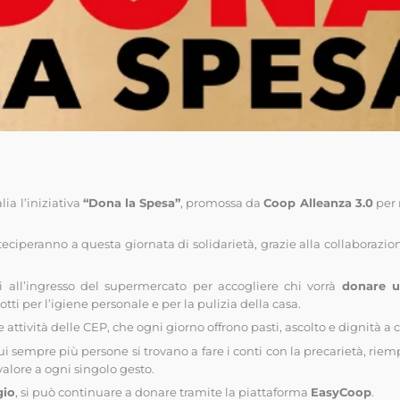
alia l’iniziativa
“Dona la Spesa”
, promossa da
Coop Alleanza 3.0
per 
eciperanno a questa giornata di solidarietà, grazie alla collaborazio
ti all’ingresso del supermercato per accogliere chi vorrà
donare u
otti per l’igiene personale e per la pulizia della casa.
e attività delle CEP, che ogni giorno offrono pasti, ascolto e dignità a c
 sempre più persone si trovano a fare i conti con la precarietà, riempi
 valore a ogni singolo gesto.
gio
, si può continuare a donare tramite la piattaforma
EasyCoop
.