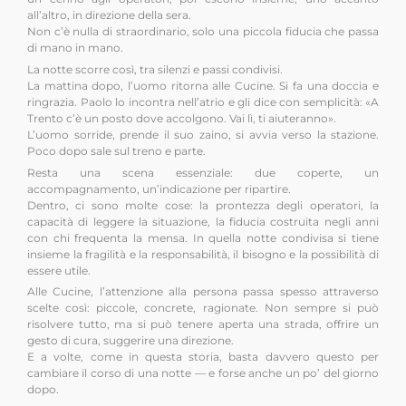
all’altro, in direzione della sera.
Non c’è nulla di straordinario, solo una piccola fiducia che passa
di mano in mano.
La notte scorre così, tra silenzi e passi condivisi.
La mattina dopo, l’uomo ritorna alle Cucine. Si fa una doccia e
ringrazia. Paolo lo incontra nell’atrio e gli dice con semplicità: «A
Trento c’è un posto dove accolgono. Vai lì, ti aiuteranno».
L’uomo sorride, prende il suo zaino, si avvia verso la stazione.
Poco dopo sale sul treno e parte.
Resta una scena essenziale: due coperte, un
accompagnamento, un’indicazione per ripartire.
Dentro, ci sono molte cose: la prontezza degli operatori, la
capacità di leggere la situazione, la fiducia costruita negli anni
con chi frequenta la mensa. In quella notte condivisa si tiene
insieme la fragilità e la responsabilità, il bisogno e la possibilità di
essere utile.
Alle Cucine, l’attenzione alla persona passa spesso attraverso
scelte così: piccole, concrete, ragionate. Non sempre si può
risolvere tutto, ma si può tenere aperta una strada, offrire un
gesto di cura, suggerire una direzione.
E a volte, come in questa storia, basta davvero questo per
cambiare il corso di una notte — e forse anche un po’ del giorno
dopo.