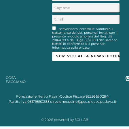
Iscrivendomi accetto le Autorizzo il
trattamento dei dati personali inviati con il
presente modulo a norma del Reg. UE
2016/679 e del D.lgs. 51/2018. I dati saranno
trattati in conformità alla presente
informativa sulla privacy.
COSA
FACCIAMO
Fondazione Nervo Pasini
Codice Fiscale 92295650284
Partita Iva 05179590285
direzionecucine@pec.diocesipadova.it
© 2026 powered by SGI LAB