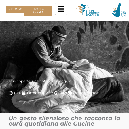
Vai
al
5X1000
DONA
ORA!
contenuto
Due coperte: una notte di passaggio
CEP
Ottobre 11, 2025
14:28
Ultime Notizie
Un gesto silenzioso che racconta la
cura quotidiana alle Cucine