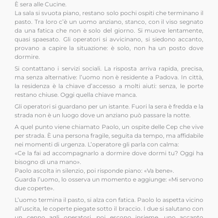
È sera alle Cucine.
La sala si svuota piano, restano solo pochi ospiti che terminano il
pasto. Tra loro c’è un uomo anziano, stanco, con il viso segnato
da una fatica che non è solo del giorno. Si muove lentamente,
quasi spaesato. Gli operatori si avvicinano, si siedono accanto,
provano a capire la situazione: è solo, non ha un posto dove
dormire.
Si contattano i servizi sociali. La risposta arriva rapida, precisa,
ma senza alternative: l’uomo non è residente a Padova. In città,
la residenza è la chiave d’accesso a molti aiuti: senza, le porte
restano chiuse. Oggi quella chiave manca.
Gli operatori si guardano per un istante. Fuori la sera è fredda e la
strada non è un luogo dove un anziano può passare la notte.
A quel punto viene chiamato Paolo, un ospite delle Cep che vive
per strada. È una persona fragile, seguita da tempo, ma affidabile
nei momenti di urgenza. L’operatore gli parla con calma:
«Ce la fai ad accompagnarlo a dormire dove dormi tu? Oggi ha
bisogno di una mano».
Paolo ascolta in silenzio, poi risponde piano: «Va bene».
Guarda l’uomo, lo osserva un momento e aggiunge: «Mi servono
due coperte».
L’uomo termina il pasto, si alza con fatica. Paolo lo aspetta vicino
all’uscita, le coperte piegate sotto il braccio. I due si salutano con
un cenno agli operatori, poi escono insieme, uno accanto