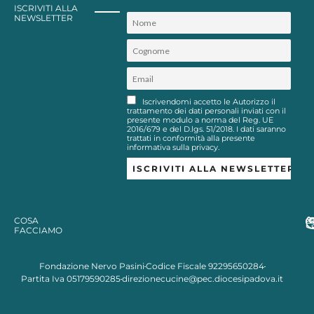
ISCRIVITI ALLA
NEWSLETTER
Iscrivendomi accetto le Autorizzo il
trattamento dei dati personali inviati con il
presente modulo a norma del Reg. UE
2016/679 e del D.lgs. 51/2018. I dati saranno
trattati in conformità alla presente
informativa sulla privacy.
COSA
FACCIAMO
Fondazione Nervo Pasini
Codice Fiscale 92295650284
Partita Iva 05179590285
direzionecucine@pec.diocesipadova.it