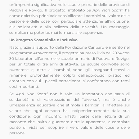
un’impronta significativa nelle scuole primarie delle province di
Padova e Rovigo. Il progetto, intitolato
Se Apri Non Scarti
, ha
come obiettivo principale sensibilizzare i bambini sul valore delle
persone e delle cose, con particolare attenzione all’inclusione,
alla solidarietà e alla bellezza della diversità. Un messaggio
semplice ma potente: mai fermarsi alle apparenze.
Un Progetto Sostenibile e Inclusivo
Nato grazie al supporto della Fondazione Cariparo e inserito nel
programma
Attivamente
, il progetto ha preso il via nel 2024 con
30 laboratori all’anno nelle scuole primarie di Padova e Rovigo,
per un totale di tre anni di attività. Le scuole coinvolte sono
numerose e, oltre ai bambini, sono gli insegnanti stessi a
rimanere profondamente colpiti dall’approccio pratico ed
emotivo con cui i piccoli partecipanti si confrontano con temi
così importanti.
Se Apri Non Scarti
non è solo un laboratorio che parla di
solidarietà e di valorizzazione del “diverso”, ma è anche
un’esperienza educativa che stimola i bambini a riflettere sul
valore che ogni persona ha, indipendentemente dalla sua
condizione. Ogni incontro, infatti, parte dalla lettura di un
racconto che invita a guardare oltre le apparenze, a cambiare
punto di vista per scoprire il vero valore delle cose e delle
persone.