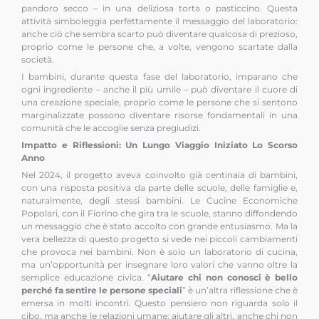
pandoro secco – in una deliziosa torta o pasticcino. Questa
attività simboleggia perfettamente il messaggio del laboratorio:
anche ciò che sembra scarto può diventare qualcosa di prezioso,
proprio come le persone che, a volte, vengono scartate dalla
società.
I bambini, durante questa fase del laboratorio, imparano che
ogni ingrediente – anche il più umile – può diventare il cuore di
una creazione speciale, proprio come le persone che si sentono
marginalizzate possono diventare risorse fondamentali in una
comunità che le accoglie senza pregiudizi.
Impatto e Riflessioni: Un Lungo Viaggio Iniziato Lo Scorso
Anno
Nel 2024, il progetto aveva coinvolto già centinaia di bambini,
con una risposta positiva da parte delle scuole, delle famiglie e,
naturalmente, degli stessi bambini. Le Cucine Economiche
Popolari, con il Fiorino che gira tra le scuole, stanno diffondendo
un messaggio che è stato accolto con grande entusiasmo. Ma la
vera bellezza di questo progetto si vede nei piccoli cambiamenti
che provoca nei bambini. Non è solo un laboratorio di cucina,
ma un’opportunità per insegnare loro valori che vanno oltre la
semplice educazione civica. “
Aiutare chi non conosci è bello
perché fa sentire le persone speciali
” è un’altra riflessione che è
emersa in molti incontri. Questo pensiero non riguarda solo il
cibo, ma anche le relazioni umane: aiutare gli altri, anche chi non