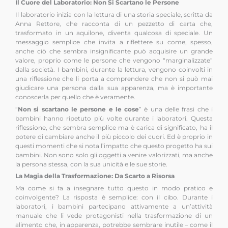
Il Cuore del Laboratorio: Non Si Scartano le Persone
Il laboratorio inizia con la lettura di una storia speciale, scritta da
Anna Rettore, che racconta di un pezzetto di carta che,
trasformato in un aquilone, diventa qualcosa di speciale. Un
messaggio semplice che invita a riflettere su come, spesso,
anche ciò che sembra insignificante può acquisire un grande
valore, proprio come le persone che vengono “marginalizzate”
dalla società. I bambini, durante la lettura, vengono coinvolti in
una riflessione che li porta a comprendere che non si può mai
giudicare una persona dalla sua apparenza, ma è importante
conoscerla per quello che è veramente.
“
Non si scartano le persone e le cose
” è una delle frasi che i
bambini hanno ripetuto più volte durante i laboratori. Questa
riflessione, che sembra semplice ma è carica di significato, ha il
potere di cambiare anche il più piccolo dei cuori. Ed è proprio in
questi momenti che si nota l’impatto che questo progetto ha sui
bambini. Non sono solo gli oggetti a venire valorizzati, ma anche
la persona stessa, con la sua unicità e le sue storie.
La Magia della Trasformazione: Da Scarto a Risorsa
Ma come si fa a insegnare tutto questo in modo pratico e
coinvolgente? La risposta è semplice: con il cibo. Durante i
laboratori, i bambini partecipano attivamente a un’attività
manuale che li vede protagonisti nella trasformazione di un
alimento che, in apparenza, potrebbe sembrare inutile – come il