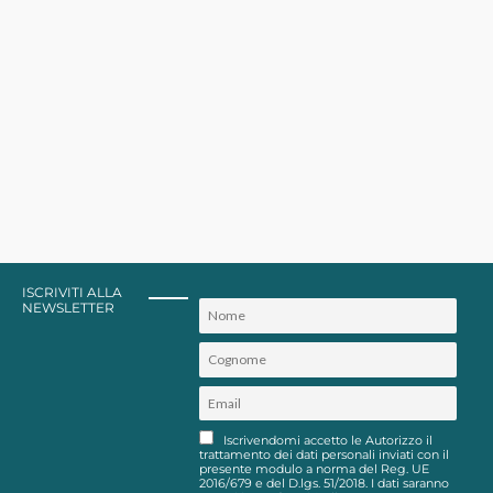
ISCRIVITI ALLA
NEWSLETTER
Iscrivendomi accetto le Autorizzo il
trattamento dei dati personali inviati con il
presente modulo a norma del Reg. UE
2016/679 e del D.lgs. 51/2018. I dati saranno