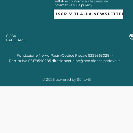
trattati in conformità alla presente
informativa sulla privacy.
COSA
FACCIAMO
Fondazione Nervo Pasini
Codice Fiscale 92295650284
Partita Iva 05179590285
direzionecucine@pec.diocesipadova.it
© 2026 powered by SGI LAB