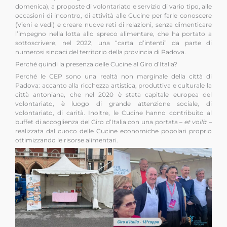
domenica), a proposte di volontariato e servizio di vario tipo, alle
occasioni di incontro, di attività alle Cucine per farle conoscere
(Vieni e vedi) e creare nuove reti di relazioni, senza dimenticare
l’impegno nella lotta allo spreco alimentare, che ha portato a
sottoscrivere, nel 2022, una “carta d’intenti” da parte di
numerosi sindaci del territorio della provincia di Padova.
Perché quindi la presenza delle Cucine al Giro d’Italia?
Perché le CEP sono una realtà non marginale della città di
Padova: accanto alla ricchezza artistica, produttiva e culturale la
città antoniana, che nel 2020 è stata capitale europea del
volontariato, è luogo di grande attenzione sociale, di
volontariato, di carità. Inoltre, le Cucine hanno contribuito al
buffet di accoglienza del Giro d’Italia con una portata –
et voilà
–
realizzata dal cuoco delle Cucine economiche popolari proprio
ottimizzando le risorse alimentari.