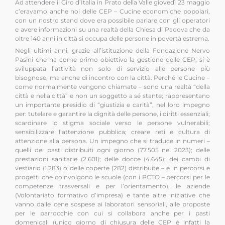
Ad attendere il Giro d’Italia in Prato della Valle giovedì 23 maggio
c’eravamo anche noi delle CEP – Cucine economiche popolari,
con un nostro stand dove era possibile parlare con gli operatori
e avere informazioni su una realtà della Chiesa di Padova che da
oltre 140 anni in città si occupa delle persone in povertà estrema.
Negli ultimi anni, grazie all’istituzione della Fondazione Nervo
Pasini che ha come primo obiettivo la gestione delle CEP, si è
sviluppata l’attività non solo di servizio alle persone più
bisognose, ma anche di incontro con la città. Perché le Cucine –
come normalmente vengono chiamate – sono una realtà “della
città e nella città” e non un soggetto a sé stante; rappresentano
un importante presidio di “giustizia e carità”, nel loro impegno
per: tutelare e garantire la dignità delle persone, i diritti essenziali;
scardinare lo stigma sociale verso le persone vulnerabili;
sensibilizzare l’attenzione pubblica; creare reti e cultura di
attenzione alla persona. Un impegno che si traduce in numeri –
quelli dei pasti distribuiti ogni giorno (77.505 nel 2023); delle
prestazioni sanitarie (2.601); delle docce (4.645); dei cambi di
vestiario (1.283) o delle coperte (282) distribuite – e in percorsi e
progetti che coinvolgono le scuole (con i PCTO – percorsi per le
competenze trasversali e per l’orientamento), le aziende
(Volontariato formativo d’impresa) e tante altre iniziative che
vanno dalle cene sospese ai laboratori sensoriali, alle proposte
per le parrocchie con cui si collabora anche per i pasti
domenicali (unico giorno di chiusura delle CEP è infatti la