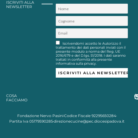
ISCRIVITI ALLA
NEWSLETTER
Iscrivendomi accetto le Autorizzo il
trattamento dei dati personali inviati con il
presente modulo a norma del Reg. UE
2016/679 e del D.lgs. 51/2018. I dati saranno
trattati in conformità alla presente
informativa sulla privacy.
COSA
FACCIAMO
Fondazione Nervo Pasini
Codice Fiscale 92295650284
Partita Iva 05179590285
direzionecucine@pec.diocesipadova.it