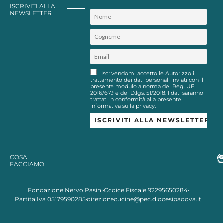
ISCRIVITI ALLA
NEWSLETTER
Iscrivendomi accetto le Autorizzo il
trattamento dei dati personali inviati con il
presente modulo a norma del Reg. UE
2016/679 e del D.lgs. 51/2018. I dati saranno
trattati in conformità alla presente
informativa sulla privacy.
COSA
FACCIAMO
Fondazione Nervo Pasini
Codice Fiscale 92295650284
Partita Iva 05179590285
direzionecucine@pec.diocesipadova.it