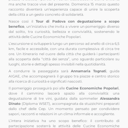
ma anche tracce vive del presente. Domenica 15 marzo questo
racconto diventerà un’esperienza capace di unire la scoperta
della città a un gesto concreto di solidarietà.
Nasce così il
Tour di Padova con degustazione a scopo
benefico
, un’iniziativa che invita a vivere un pomeriggio diverso
dal solito, tra curiosità, bellezza e convivialità, sostenendo le
attività delle Cucine Economiche Popolari.
L’escursione si svilupperà lungo un percorso ad anello di circa 6,5
km, facile e accessibile, con una durata complessiva di circa tre
ore. Un itinerario nel cuore della città che guiderà i partecipanti
alla scoperta della “città dei senza”, uno sguardo particolare su
luoghi, storie e dettagli spesso invisibili nella quotidianità.
A condurre la passeggiata sarà
Annamaria Tognati
, guida
AIGAE, che accompagnerà il gruppo tra piazze e centro storico
alla ricerca di curiosità e significati nascosti.
Il pomeriggio proseguirà poi alle
Cucine Economiche Popolari
,
dove il cammino lascerà spazio alla convivialità: una
degustazione di tre vini, guidata dalla sommelier
Alessandra
Dinato
(Diploma WSET), accompagnata da stuzzichini preparati
dallo chef delle Cep. Un momento pensato per condividere
sapori, racconti e relazioni in un clima informale e accogliente.
L’intera iniziativa ha uno scopo benefico: il contributo di
partecipazione sosterrà le attività delle Cucine Economiche