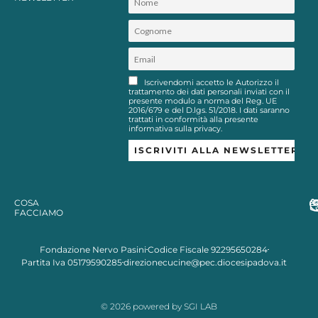
Iscrivendomi accetto le Autorizzo il
trattamento dei dati personali inviati con il
presente modulo a norma del Reg. UE
2016/679 e del D.lgs. 51/2018. I dati saranno
trattati in conformità alla presente
informativa sulla privacy.
COSA
FACCIAMO
Fondazione Nervo Pasini
Codice Fiscale 92295650284
Partita Iva 05179590285
direzionecucine@pec.diocesipadova.it
© 2026 powered by SGI LAB